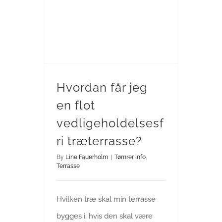
Hvordan får jeg en flot vedligeholdelsesfri træterrasse?
Hvordan får jeg
en flot
vedligeholdelsesf
ri træterrasse?
By
Line Fauerholm
|
Tømrer info
,
Terrasse
Hvilken træ skal min terrasse
bygges i, hvis den skal være