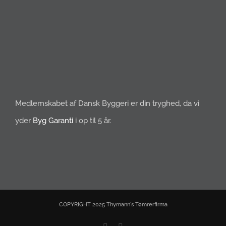
Medlemskabet af Dansk Byggeri er din tryghed, da vi
yder
Byg Garanti
i op til 5 år.
COPYRIGHT 2025 Thymann's Tømrerfirma