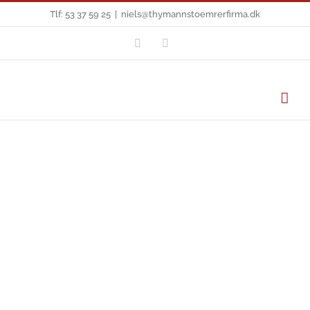
Skip
Tlf: 53 37 59 25
|
niels@thymannstoemrerfirma.dk
to
Facebook
E-
mail
content