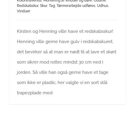
Kolonihavehus
,
Montering af vinduer og døre
,
Outline
,
Redskabskur
,
Skur
,
Tag
,
Tømrerarbejde udføres
,
Udhus
,
Vinduer
Kirsten og Henning ville have et redskabsskur!
Henning ville gerne have gulv i redskabskuret,
det bevirker så at man er nødt til at lave et skørt
som sikrer mod rotter, mindst 30 cm ned i
jorden. Så ville han også gerne have et tage
som ikke er plastic, her valgte vi en sort stål
trapezplade med