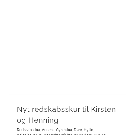
Nyt redskabsskur til Kirsten og Henning
Nyt redskabsskur til Kirsten
og Henning
Redskabsskur
,
Anneks
,
Cykelskur
,
Døre
,
Hytte
,