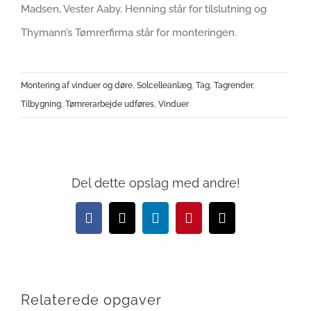
Madsen, Vester Aaby. Henning står for tilslutning og
Thymann’s Tømrerfirma står for monteringen.
Montering af vinduer og døre
,
Solcelleanlæg
,
Tag
,
Tagrender
,
Tilbygning
,
Tømrerarbejde udføres
,
Vinduer
Del dette opslag med andre!
Facebook
X
LinkedIn
Pinterest
E-
mail
Relaterede opgaver