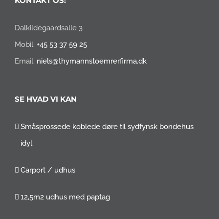
KONTAKT OS:
Dalkildegaardsalle 3
Mobil:
+45 53 37 59 25
Email:
niels@thymannstoemrerfirma.dk
SE HVAD VI KAN
Småsprossede koblede døre til sydfynsk bondehus
idyl
Carport / udhus
12,5m2 udhus med paptag