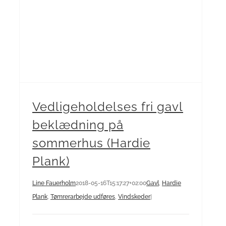
Vedligeholdelses fri gavl
beklædning på
sommerhus (Hardie
Plank)
Line Fauerholm
2018-05-16T15:17:27+02:00
Gavl
,
Hardie
Plank
,
Tømrerarbejde udføres
,
Vindskeder
|