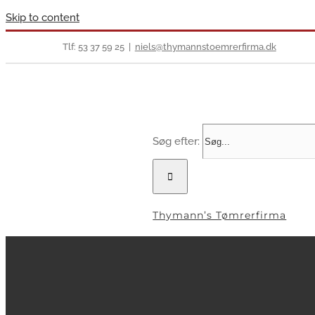
Skip to content
Tlf: 53 37 59 25
|
niels@thymannstoemrerfirma.dk
Søg efter:
Thymann’s Tømrerfirma