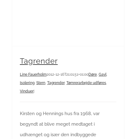
Tagrender
Line Fauerholm
2012-12-16T21:01:51+01:00
Døre
,
Gavl
,
Isolering
,
Stern
,
Tagrender
,
Tømrerarbejde udføres
,
Vinduer
|
Kirsten og Hennings hus fra 1968, var
begyndt at blive meget medtaget i
udhænget og især den indbyggede