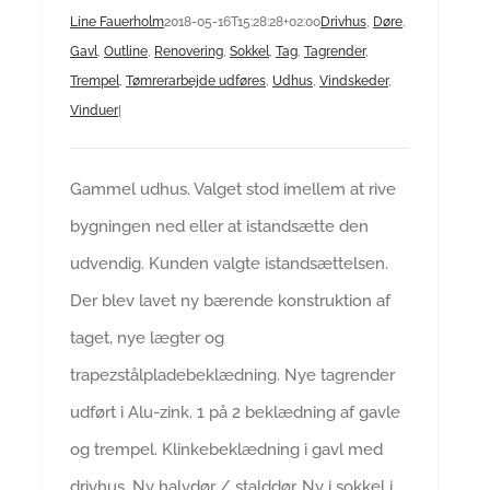
Line Fauerholm
2018-05-16T15:28:28+02:00
Drivhus
,
Døre
,
Gavl
,
Outline
,
Renovering
,
Sokkel
,
Tag
,
Tagrender
,
Trempel
,
Tømrerarbejde udføres
,
Udhus
,
Vindskeder
,
Vinduer
|
Gammel udhus. Valget stod imellem at rive
bygningen ned eller at istandsætte den
udvendig. Kunden valgte istandsættelsen.
Der blev lavet ny bærende konstruktion af
taget, nye lægter og
trapezstålpladebeklædning. Nye tagrender
udført i Alu-zink. 1 på 2 beklædning af gavle
og trempel. Klinkebeklædning i gavl med
drivhus. Ny halvdør / stalddør. Ny i sokkel i