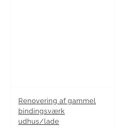
Renovering af gammel bindingsværk udhus/lade
Renovering af gammel
bindingsværk
udhus/lade