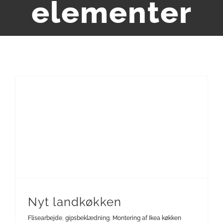
elementer
Montering af vinduer og døre
Montering af Ikea køkken elementer
Nyt landkøkken
Flisearbejde
,
gipsbeklædning
,
Montering af Ikea køkken