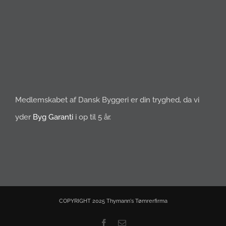
Medlemskabet af Dansk Byggeri er din tryghed, da vi
yder
Byg Garanti
i op til 5 år.
COPYRIGHT 2025 Thymann's Tømrerfirma
Facebook
E-