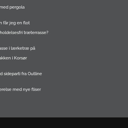
med pergola
 får jeg en flot
holdelsesfri træterrasse?
asse i lærketræ på
kken i Korsør
 sideparti fra Outline
relse med nye fliser