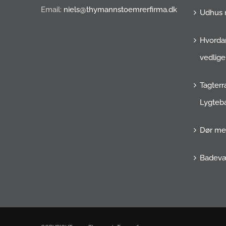
Email:
niels@thymannstoemrerfirma.dk
Udhus 
Hvordan
vedlige
Tagterr
Lygteba
Dør med
Badevæ