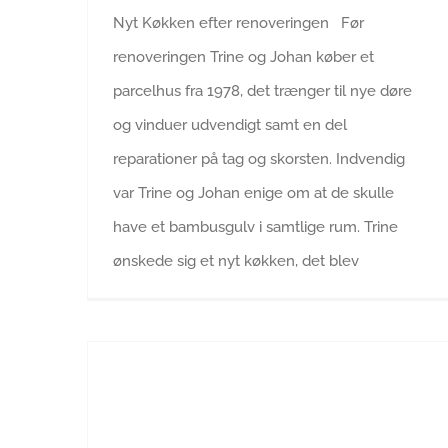
Nyt Køkken efter renoveringen Før
renoveringen Trine og Johan køber et
parcelhus fra 1978, det trænger til nye døre
og vinduer udvendigt samt en del
reparationer på tag og skorsten. Indvendig
var Trine og Johan enige om at de skulle
have et bambusgulv i samtlige rum. Trine
ønskede sig et nyt køkken, det blev
Montering af Ikea køkken elementer