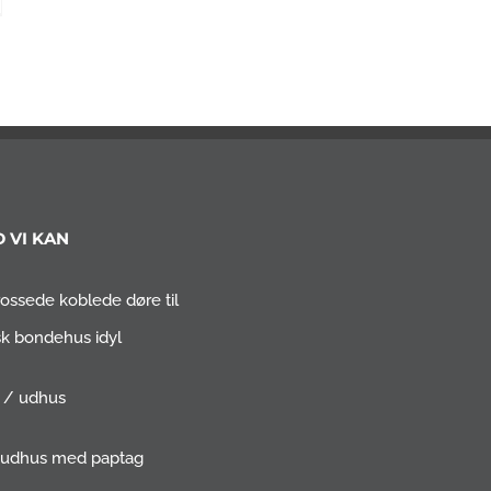
 VI KAN
ossede koblede døre til
sk bondehus idyl
t / udhus
 udhus med paptag