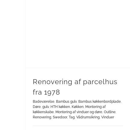
Bambus køkkenbordplade
Montering af vinduer og døre
Renovering af parcelhus
fra 1978
Badeværelse
,
Bambus gulv
,
Bambus køkkenbordplade
,
Døre
,
gulv
,
HTH køkken
,
Køkken
,
Montering af
køkkenskabe
,
Montering af vinduer og døre
,
Outline
,
Renovering
,
Swedoor
,
Tag
,
Vådrumsikring
,
Vinduer