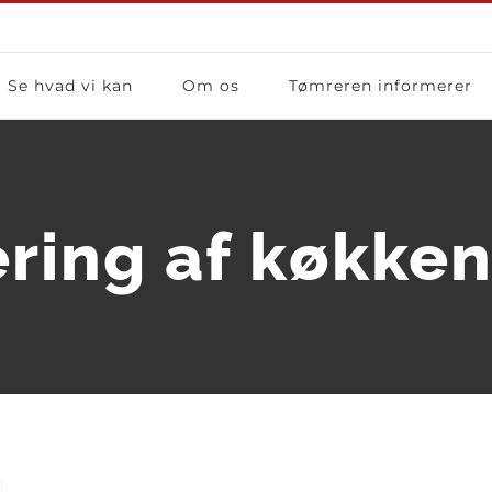
Se hvad vi kan
Om os
Tømreren informerer
ring af køkke