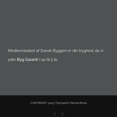
Medlemskabet af Dansk Byggeri er din tryghed, da vi
yder
Byg Garanti
i op til 5 år.
COPYRIGHT 2025 Thymann's Tømrerfirma
Facebook
E-