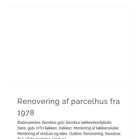
Montering af køkkenskabe
Renovering af parcelhus fra
1978
Badeværelse
,
Bambus gulv
,
Bambus køkkenbordplade
,
Døre
,
gulv
,
HTH køkken
,
Køkken
,
Montering af køkkenskabe
,
Montering af vinduer og døre
,
Outline
,
Renovering
,
Swedoor
,