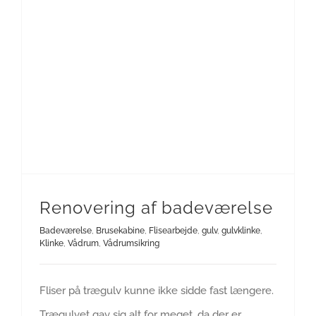
Renovering af badeværelse
Badeværelse
,
Brusekabine
,
Flisearbejde
,
gulv
,
gulvklinke
,
Klinke
,
Vådrum
,
Vådrumsikring
Fliser på trægulv kunne ikke sidde fast længere.
Trægulvet gav sig alt for meget, da der er