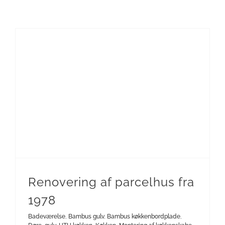
Montering af køkkenskabe
Renovering af parcelhus fra
1978
Badeværelse
,
Bambus gulv
,
Bambus køkkenbordplade
,