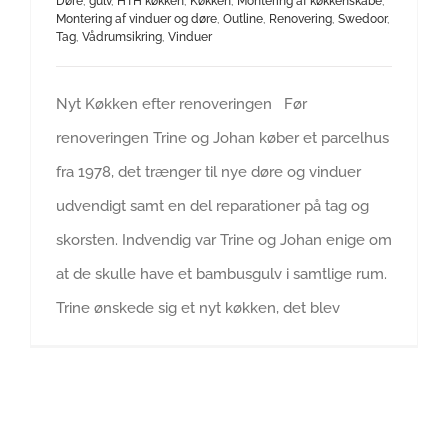
Døre
,
gulv
,
HTH køkken
,
Køkken
,
Montering af køkkenskabe
,
Montering af vinduer og døre
,
Outline
,
Renovering
,
Swedoor
,
Tag
,
Vådrumsikring
,
Vinduer
Nyt Køkken efter renoveringen Før
renoveringen Trine og Johan køber et parcelhus
fra 1978, det trænger til nye døre og vinduer
udvendigt samt en del reparationer på tag og
skorsten. Indvendig var Trine og Johan enige om
at de skulle have et bambusgulv i samtlige rum.
Trine ønskede sig et nyt køkken, det blev